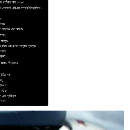
র বর্তমান দাম ২০২৩
্সার এফআই এবিএস সম্পর্কে বিস্তারিত:-
োঃ
্টেমঃ
ি ট্যাংকের ধারণ ক্ষমতাঃ
পিডঃ
র সংখ্যাঃ
র টায়ার এবং ফুয়েল সাপ্লাই ব্যবস্থাঃ
িশেষেঃ
ু কথাঃ
 রাস্তা উদ্ভাবন
র ইতিহাস:
ল:
াইকেল:
মোটর:
 এবং স্থায়িত্ব:
সংহার: