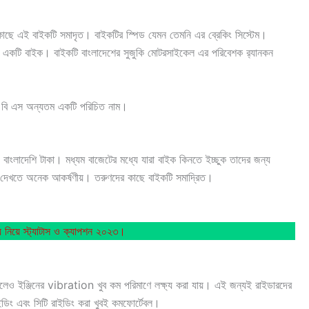
াছে এই বাইকটি সমাদৃত। বাইকটির স্পিড যেমন তেমনি এর ব্রেকিং সিস্টেম।
ম একটি বাইক। বাইকটি বাংলাদেশের সুজুকি মোটরসাইকেল এর পরিবেশক র‍্যানকন
 বি এস অন্যতম একটি পরিচিত নাম।
লাদেশি টাকা। মধ্যম বাজেটের মধ্যে যারা বাইক কিনতে ইচ্ছুক তাদের জন্য
েখতে অনেক আকর্ষণীয়। তরুণদের কাছে বাইকটি সমাদ্রিত।
িয়ে স্ট্যাটাস ও ক্যাপশন ২০২৩।
লেও ইঞ্জিনের vibration খুব কম পরিমাণে লক্ষ্য করা যায়। এই জন্যই রাইডারদের
ডিং এবং সিটি রাইডিং করা খুবই কমফোর্টেবল।