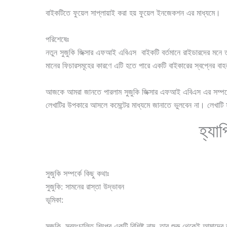
বাইকটিতে ফুয়েল সাপ্লায়াই করা হয় ফুয়েল ইনজেকশন এর মাধ্যমে।
পরিশেষেঃ
নতুন সুজুকি জিক্সার এফআই এবিএস বাইকটি বর্তমানে রাইডারদের মনে 
মানের ফিচারসমূহের কারণে এটি হতে পারে একটি বাইকারের স্বপ্নের বা
আজকে আমরা জানতে পারলাম সুজুকি জিক্সার এফআই এবিএস এর সম্প
লেখাটির উপকারে আসলে কমেন্টের মাধ্যমে জানাতে ভুলবেন না। লেখাটি সম
হ্যাপ
সুজুকি সম্পর্কে কিছু কথাঃ
সুজুকি: সামনের রাস্তা উদ্ভাবন
ভূমিকা:
সুজুকি, স্বয়ংচালিত শিল্পের একটি বিশিষ্ট নাম, তার শুরু থেকেই আমাদে