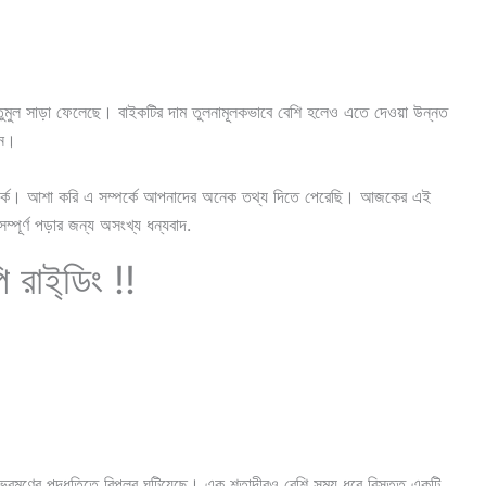
তুমুল সাড়া ফেলেছে। বাইকটির দাম তুলনামূলকভাবে বেশি হলেও এতে দেওয়া উন্নত
হন।
র্কে। আশা করি এ সম্পর্কে আপনাদের অনেক তথ্য দিতে পেরেছি। আজকের এই
্পূর্ণ পড়ার জন্য অসংখ্য ধন্যবাদ.
ি রাই্ডিং !!
র ভ্রমণের পদ্ধতিতে বিপ্লব ঘটিয়েছে। এক শতাব্দীরও বেশি সময় ধরে বিস্তৃত একটি