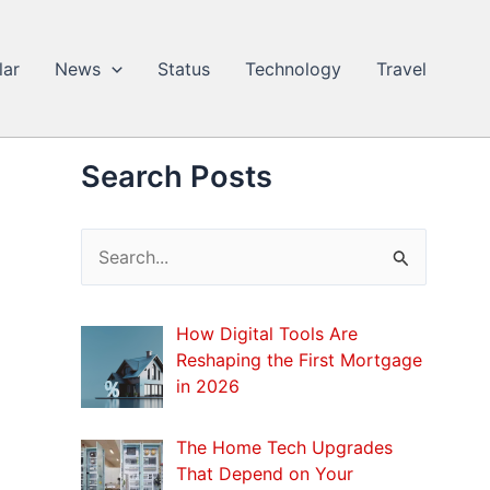
lar
News
Status
Technology
Travel
Search Posts
S
e
a
How Digital Tools Are
r
Reshaping the First Mortgage
c
in 2026
h
The Home Tech Upgrades
f
That Depend on Your